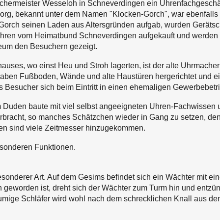
machermeister Wesseloh in Schneverdingen ein Uhrenfachgesc
org, bekannt unter dem Namen "Klocken-Gorch", war ebenfalls
Gorch seinen Laden aus Altersgründen aufgab, wurden Gerätsc
ren vom Heimatbund Schneverdingen aufgekauft und werden na
um den Besuchern gezeigt.
ses, wo einst Heu und Stroh lagerten, ist der alte Uhrmacher
aben Fußboden, Wände und alte Haustüren hergerichtet und ei
 Besucher sich beim Eintritt in einen ehemaligen Gewerbebetri
 Duden baute mit viel selbst angeeigneten Uhren-Fachwisse
verbracht, so manches Schätzchen wieder in Gang zu setzen, de
en sind viele Zeitmesser hinzugekommen.
esonderen Funktionen.
onderer Art. Auf dem Gesims befindet sich ein Wächter mit ein
geworden ist, dreht sich der Wächter zum Turm hin und entzünd
mige Schläfer wird wohl nach dem schrecklichen Knall aus dem